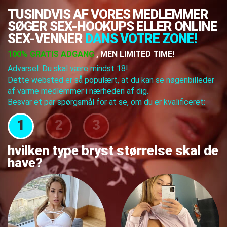
TUSINDVIS AF VORES MEDLEMMER
SØGER SEX-HOOKUPS ELLER ONLINE
SEX-VENNER
DANS VOTRE ZONE!
100% GRATIS ADGANG
, MEN LIMITED TIME!
Advarsel: Du skal være mindst 18!
Dette websted er så populært, at du kan se nøgenbilleder
af varme medlemmer i nærheden af dig.
Besvar et par spørgsmål for at se, om du er kvalificeret:
1
2
3
hvilken type bryst størrelse skal de
have?