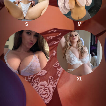
S
M
L
XL