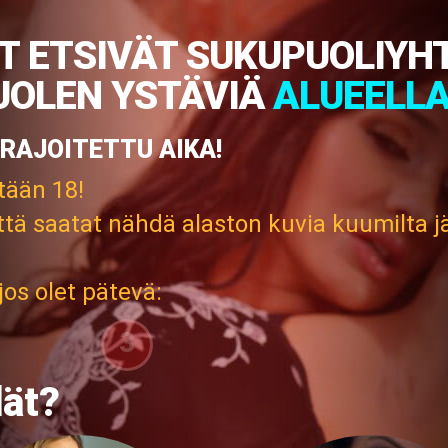
 ETSIVÄT SUKUPUOLIYH
UOLEN YSTÄVIÄ
ALUEELLA
 RAJOITETTU AIKA!
ntään 18!
ttä saatat nähdä alaston kuvia kuumilta j
os olet pätevä:
3
dät?