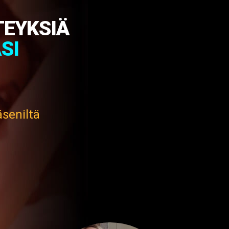
TEYKSIÄ
SI
äseniltä