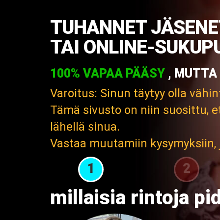
TUHANNET JÄSENET
TAI ONLINE-SUKUP
100% VAPAA PÄÄSY
, MUTTA
Varoitus: Sinun täytyy olla vähi
Tämä sivusto on niin suosittu, e
lähellä sinua.
Vastaa muutamiin kysymyksiin, j
1
2
millaisia rintoja pi