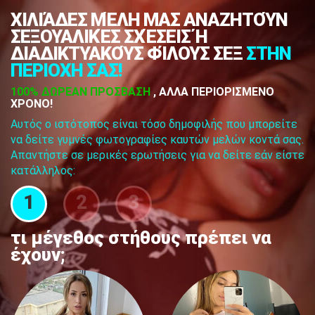
ΧΙΛΙΆΔΕΣ ΜΈΛΗ ΜΑΣ ΑΝΑΖΗΤΟΎΝ
ΣΕΞΟΥΑΛΙΚΈΣ ΣΧΈΣΕΙΣ Ή
ΔΙΑΔΙΚΤΥΑΚΟΎΣ ΦΊΛΟΥΣ ΣΕΞ
ΣΤΗΝ
ΠΕΡΙΟΧΗ ΣΑΣ!
100% ΔΩΡΕΑΝ ΠΡΟΣΒΑΣΗ
, ΑΛΛΑ ΠΕΡΙΟΡΙΣΜΕΝΟ
ΧΡΟΝΟ!
Αυτός ο ιστότοπος είναι τόσο δημοφιλής που μπορείτε
να δείτε γυμνές φωτογραφίες καυτών μελών κοντά σας.
Απαντήστε σε μερικές ερωτήσεις για να δείτε εάν είστε
κατάλληλος:
1
2
3
τι μέγεθος στήθους πρέπει να
έχουν;