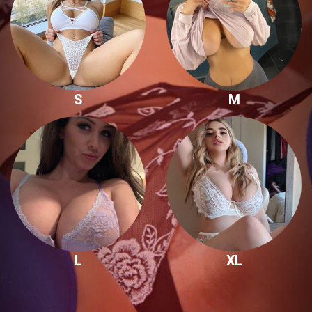
S
M
L
XL