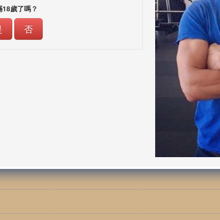
滿18歲了嗎？
是
否