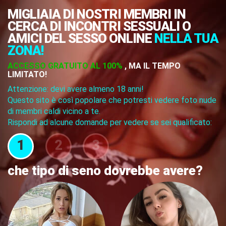
MIGLIAIA DI NOSTRI MEMBRI IN
CERCA DI INCONTRI SESSUALI O
AMICI DEL SESSO ONLINE
NELLA TUA
ZONA!
ACCESSO GRATUITO AL 100%
, MA IL TEMPO
LIMITATO!
Attenzione: devi avere almeno 18 anni!
Questo sito è così popolare che potresti vedere foto nude
di membri caldi vicino a te.
Rispondi ad alcune domande per vedere se sei qualificato:
1
2
3
che tipo di seno dovrebbe avere?