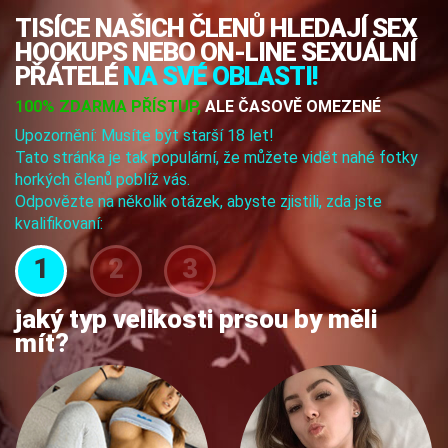
TISÍCE NAŠICH ČLENŮ HLEDAJÍ SEX
HOOKUPS NEBO ON-LINE SEXUÁLNÍ
PŘÁTELÉ
NA SVÉ OBLASTI!
100% ZDARMA PŘÍSTUP,
ALE ČASOVĚ OMEZENÉ
Upozornění: Musíte být starší 18 let!
Tato stránka je tak populární, že můžete vidět nahé fotky
horkých členů poblíž vás.
Odpovězte na několik otázek, abyste zjistili, zda jste
kvalifikovaní:
1
2
3
jaký typ velikosti prsou by měli
mít?