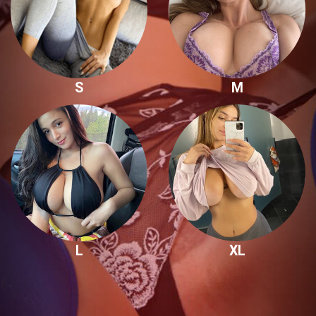
S
M
L
XL