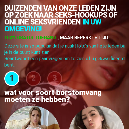
DUIZENDEN VAN ONZE LEDEN ZIJN
OP ZOEK NAAR SEKS-HOOKUPS OF
ONLINE SEKSVRIENDEN
IN UW
OMGEVING!
100% GRATIS TOEGANG
, MAAR BEPERKTE TIJD
Deze site is zo populair dat je naaktfoto's van hete leden bij
je in de buurt kunt zien.
Beantwoord een paar vragen om te zien of u gekwalificeerd
bent:
1
2
3
wat voor soort borstomvang
moeten ze hebben?