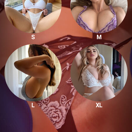
S
M
L
XL