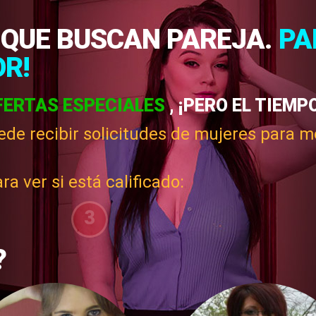
 QUE BUSCAN PAREJA.
PA
R!
FERTAS ESPECIALES
, ¡PERO EL TIEMP
uede recibir solicitudes de mujeres para m
 ver si está calificado:
3
?