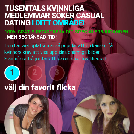
TUSENTALS KVINNLIGA
MEDLEMMAR SÖKER CASUAL
DATING
I DITT OMRÅDE!
100% GRATIS REGISTRERA DIG SPECIALERBJUDANDEN
, MEN BEGRÄNSAD TID!
Den här webbplatsen är så populär att du kanske får
kvinnors krav att visa upp sina charmiga bilder
Svar några frågor för att se om du är kvalificerad:
1
2
3
välj din favorit flicka